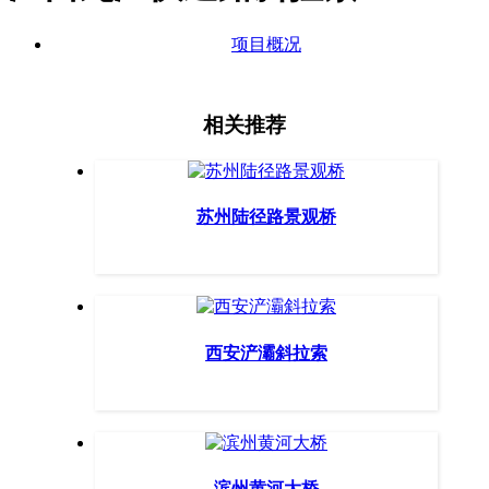
项目概况
相关推荐
苏州陆径路景观桥
西安浐灞斜拉索
滨州黄河大桥