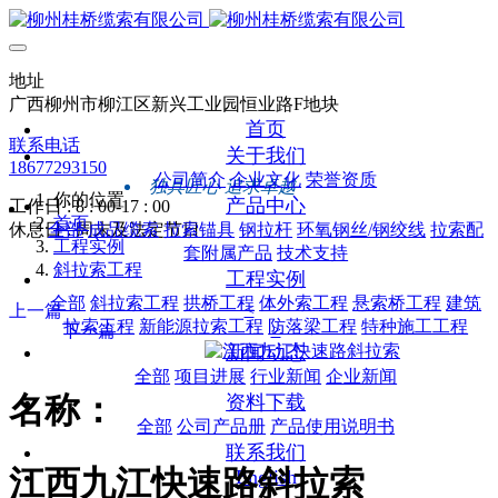
地址
广西柳州市柳江区新兴工业园恒业路F地块
首页
联系电话
关于我们
18677293150
公司简介
企业文化
荣誉资质
独具匠心 追求卓越
你的位置
产品中心
工作日 : 8 : 00-17 : 00
首页
休息日 : 周末及法定节日
全部
成品缆索
拉索锚具
钢拉杆
环氧钢丝/钢绞线
拉索配
工程实例
套附属产品
技术支持
斜拉索工程
工程实例
全部
斜拉索工程
拱桥工程
体外索工程
悬索桥工程
建筑
<
上一篇
拉索工程
新能源拉索工程
防落梁工程
特种施工工程
>
下一篇
新闻动态
全部
项目进展
行业新闻
企业新闻
名称：
资料下载
全部
公司产品册
产品使用说明书
联系我们
江西九江快速路斜拉索
English