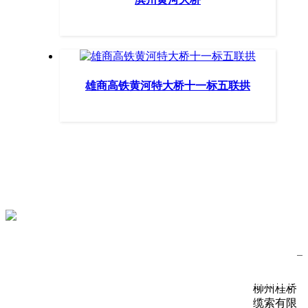
雄商高铁黄河特大桥十一标五联拱
服务热线
0772-3269146
关注公众号
关于我们
新闻动态
资料下载
联系我们
柳州桂桥
缆索有限