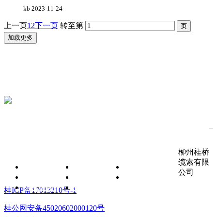
kb
2023-11-24
上一页
1
2
下一页
转至第
加载更多
服务热线
0772-3269146
关注公众号
关于我们
新闻动态
资料下载
联系我们
柳州桂桥
缆索有限
公司简介
项目进展
公司产品册
公司
企业文化
行业新闻
产品使用说明书
荣誉资质
企业新闻
桂ICP备17013210号-1
桂公网安备45020602000120号