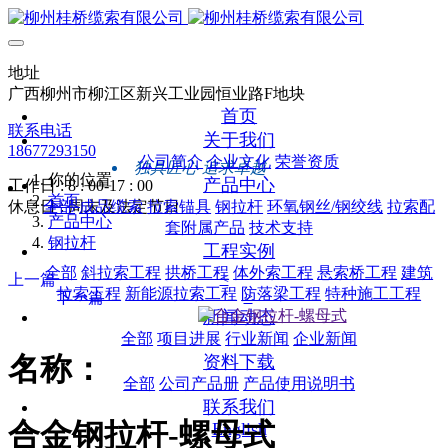
地址
广西柳州市柳江区新兴工业园恒业路F地块
首页
联系电话
关于我们
18677293150
公司简介
企业文化
荣誉资质
独具匠心 追求卓越
你的位置
产品中心
工作日 : 8 : 00-17 : 00
首页
休息日 : 周末及法定节日
全部
成品缆索
拉索锚具
钢拉杆
环氧钢丝/钢绞线
拉索配
产品中心
套附属产品
技术支持
钢拉杆
工程实例
全部
斜拉索工程
拱桥工程
体外索工程
悬索桥工程
建筑
<
上一篇
拉索工程
新能源拉索工程
防落梁工程
特种施工工程
>
下一篇
新闻动态
全部
项目进展
行业新闻
企业新闻
名称：
资料下载
全部
公司产品册
产品使用说明书
联系我们
合金钢拉杆-螺母式
English